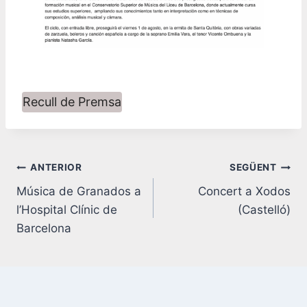
Recull de Premsa
Navegació
ANTERIOR
SEGÜENT
Música de Granados a
Concert a Xodos
d'entrades
l’Hospital Clínic de
(Castelló)
Barcelona