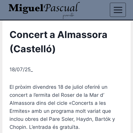
Vés
al
contingut
Concert a Almassora
(Castelló)
18/07/25_
El pròxim divendres 18 de juliol oferiré un
concert a l’ermita del Roser de la Mar d’
Almassora dins del cicle «Concerts a les
Ermites» amb un programa molt variat que
inclou obres del Pare Soler, Haydn, Bartók y
Chopin. L’entrada és gratuïta.