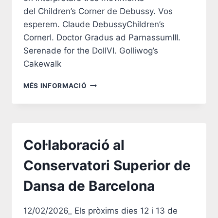
del Children’s Corner de Debussy. Vos
esperem. Claude DebussyChildren’s
CornerI. Doctor Gradus ad ParnassumIII.
Serenade for the DollVI. Golliwog’s
Cakewalk
RECITAL
MÉS INFORMACIÓ
DE
PIANO
A
BARCELONA
Col·laboració al
Conservatori Superior de
Dansa de Barcelona
12/02/2026_ Els pròxims dies 12 i 13 de