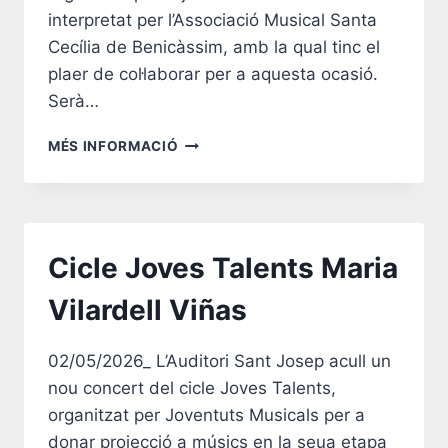
interpretat per l’Associació Musical Santa
Cecília de Benicàssim, amb la qual tinc el
plaer de col·laborar per a aquesta ocasió.
Serà…
CONCERT
MÉS INFORMACIÓ
D’ESTIU:
NITS
DE
MAR
I
Cicle Joves Talents Maria
MÚSICA
Vilardell Viñas
02/05/2026_ L’Auditori Sant Josep acull un
nou concert del cicle Joves Talents,
organitzat per Joventuts Musicals per a
donar projecció a músics en la seua etapa