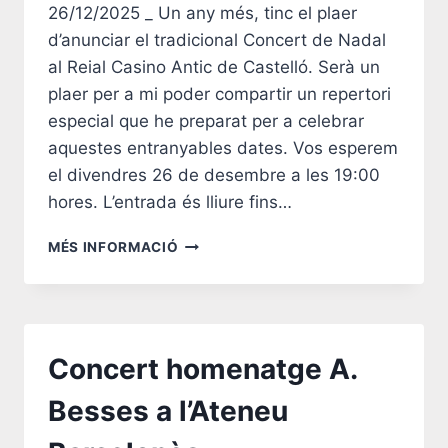
26/12/2025 _ Un any més, tinc el plaer
d’anunciar el tradicional Concert de Nadal
al Reial Casino Antic de Castelló. Serà un
plaer per a mi poder compartir un repertori
especial que he preparat per a celebrar
aquestes entranyables dates. Vos esperem
el divendres 26 de desembre a les 19:00
hores. L’entrada és lliure fins…
CONCERT
MÉS INFORMACIÓ
DE
NADAL
AL
REIAL
CASINO
Concert homenatge A.
ANTIC
DE
Besses a l’Ateneu
CASTELLÓ