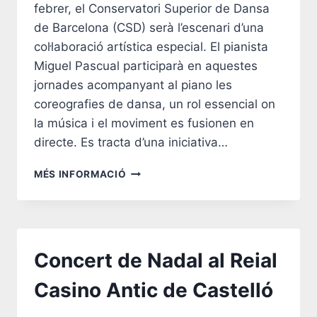
febrer, el Conservatori Superior de Dansa
de Barcelona (CSD) serà l’escenari d’una
col·laboració artística especial. El pianista
Miguel Pascual participarà en aquestes
jornades acompanyant al piano les
coreografies de dansa, un rol essencial on
la música i el moviment es fusionen en
directe. Es tracta d’una iniciativa…
COL·LABORACIÓ
MÉS INFORMACIÓ
AL
CONSERVATORI
SUPERIOR
DE
DANSA
Concert de Nadal al Reial
DE
BARCELONA
Casino Antic de Castelló