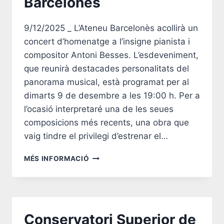
Barcelonès
9/12/2025 _ L’Ateneu Barcelonès acollirà un
concert d’homenatge a l’insigne pianista i
compositor Antoni Besses. L’esdeveniment,
que reunirà destacades personalitats del
panorama musical, està programat per al
dimarts 9 de desembre a les 19:00 h. Per a
l’ocasió interpretaré una de les seues
composicions més recents, una obra que
vaig tindre el privilegi d’estrenar el…
CONCERT
MÉS INFORMACIÓ
HOMENATGE
A.
BESSES
A
L’ATENEU
Conservatori Superior de
BARCELONÈS