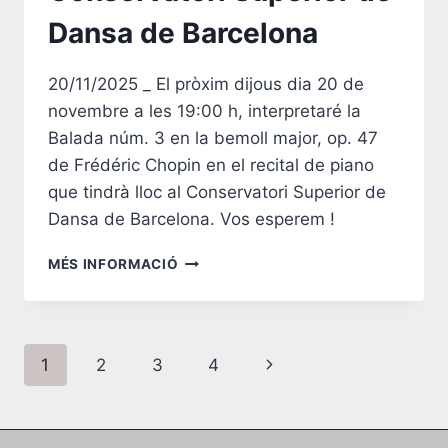
Dansa de Barcelona
20/11/2025 _ El pròxim dijous dia 20 de
novembre a les 19:00 h, interpretaré la
Balada núm. 3 en la bemoll major, op. 47
de Frédéric Chopin en el recital de piano
que tindrà lloc al Conservatori Superior de
Dansa de Barcelona. Vos esperem !
CONSERVATORI
MÉS INFORMACIÓ
SUPERIOR
DE
DANSA
DE
Navegació
Pàgina
1
2
3
4
BARCELONA
de
següent
pàgines