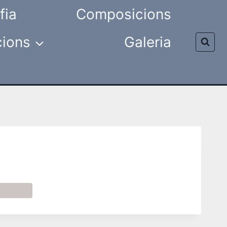
fia
Composicions
cions
Galeria