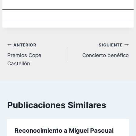
Periódico
Cartel
Mediterráneo
Navegación
ANTERIOR
SIGUIENTE
Premios Cope
Concierto benéfico
de
Castellón
entradas
Publicaciones Similares
Reconocimiento a Miguel Pascual